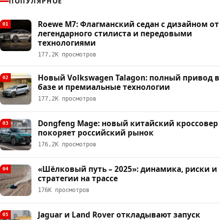
ПОПУЛЯРНОЕ
Roewe M7: Флагманский седан с дизайном от
01
легендарного стилиста и передовыми
технологиями
177,2К просмотров
Новый Volkswagen Talagon: полный привод в
02
базе и премиальные технологии
177,2К просмотров
Dongfeng Mage: новый китайский кроссовер
03
покоряет российский рынок
176,2К просмотров
«Шёлковый путь – 2025»: динамика, риски и
04
стратегии на трассе
176К просмотров
Jaguar и Land Rover откладывают запуск
05