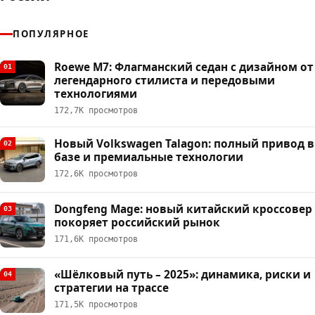
ПОПУЛЯРНОЕ
Roewe M7: Флагманский седан с дизайном от
01
легендарного стилиста и передовыми
технологиями
172,7К просмотров
Новый Volkswagen Talagon: полный привод в
02
базе и премиальные технологии
172,6К просмотров
Dongfeng Mage: новый китайский кроссовер
03
покоряет российский рынок
171,6К просмотров
«Шёлковый путь – 2025»: динамика, риски и
04
стратегии на трассе
171,5К просмотров