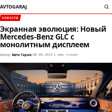
AVTOGARAJ
.
НОВОСТИ
Экранная эволюция: Новый
Mercedes-Benz GLC с
монолитным дисплеем
Автор:
Авто Гараж
·
·
08.09.2025
1 мин чтения