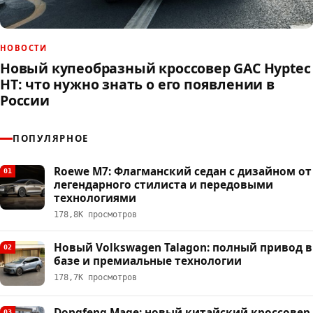
НОВОСТИ
Новый купеобразный кроссовер GAC Hyptec
HT: что нужно знать о его появлении в
России
ПОПУЛЯРНОЕ
Roewe M7: Флагманский седан с дизайном от
01
легендарного стилиста и передовыми
технологиями
178,8К просмотров
Новый Volkswagen Talagon: полный привод в
02
базе и премиальные технологии
178,7К просмотров
Dongfeng Mage: новый китайский кроссовер
03