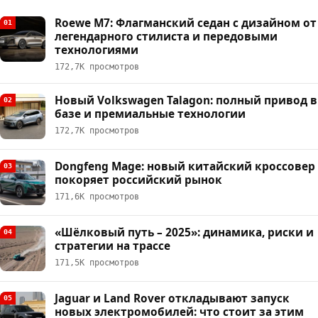
Roewe M7: Флагманский седан с дизайном от
01
легендарного стилиста и передовыми
технологиями
172,7К просмотров
Новый Volkswagen Talagon: полный привод в
02
базе и премиальные технологии
172,7К просмотров
Dongfeng Mage: новый китайский кроссовер
03
покоряет российский рынок
171,6К просмотров
«Шёлковый путь – 2025»: динамика, риски и
04
стратегии на трассе
171,5К просмотров
Jaguar и Land Rover откладывают запуск
05
новых электромобилей: что стоит за этим