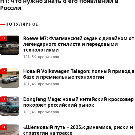
HT: что нужно знать о его появлении в
России
ПОПУЛЯРНОЕ
Roewe M7: Флагманский седан с дизайном от
01
легендарного стилиста и передовыми
технологиями
181,5К просмотров
Новый Volkswagen Talagon: полный привод в
02
базе и премиальные технологии
181,4К просмотров
Dongfeng Mage: новый китайский кроссовер
03
покоряет российский рынок
180,4К просмотров
«Шёлковый путь – 2025»: динамика, риски и
04
стратегии на трассе