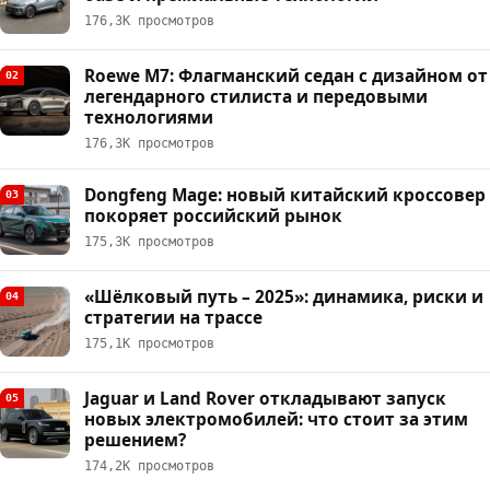
176,3К просмотров
Roewe M7: Флагманский седан с дизайном от
02
легендарного стилиста и передовыми
технологиями
176,3К просмотров
Dongfeng Mage: новый китайский кроссовер
03
покоряет российский рынок
175,3К просмотров
«Шёлковый путь – 2025»: динамика, риски и
04
стратегии на трассе
175,1К просмотров
Jaguar и Land Rover откладывают запуск
05
новых электромобилей: что стоит за этим
решением?
174,2К просмотров