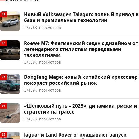
Новый Volkswagen Talagon: полный привод в
01
базе и премиальные технологии
175,8К просмотров
Roewe M7: Флагманский седан с дизайном от
02
легендарного стилиста и передовыми
технологиями
175,8К просмотров
Dongfeng Mage: новый китайский кроссовер
03
покоряет российский рынок
174,9К просмотров
«Шёлковый путь – 2025»: динамика, риски и
04
стратегии на трассе
174,7К просмотров
Jaguar и Land Rover откладывают запуск
05