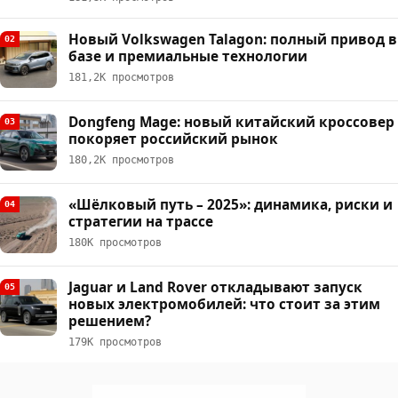
Новый Volkswagen Talagon: полный привод в
02
базе и премиальные технологии
181,2К просмотров
Dongfeng Mage: новый китайский кроссовер
03
покоряет российский рынок
180,2К просмотров
«Шёлковый путь – 2025»: динамика, риски и
04
стратегии на трассе
180К просмотров
Jaguar и Land Rover откладывают запуск
05
новых электромобилей: что стоит за этим
решением?
179К просмотров