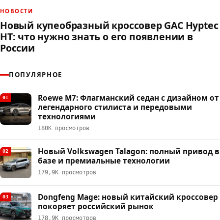
НОВОСТИ
Новый купеобразный кроссовер GAC Hyptec
HT: что нужно знать о его появлении в
России
ПОПУЛЯРНОЕ
Roewe M7: Флагманский седан с дизайном от
01
легендарного стилиста и передовыми
технологиями
180К просмотров
Новый Volkswagen Talagon: полный привод в
02
базе и премиальные технологии
179,9К просмотров
Dongfeng Mage: новый китайский кроссовер
03
покоряет российский рынок
178,9К просмотров