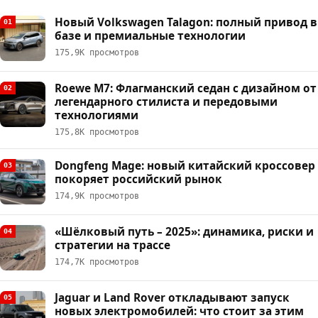
Новый Volkswagen Talagon: полный привод в
01
базе и премиальные технологии
175,9К просмотров
Roewe M7: Флагманский седан с дизайном от
02
легендарного стилиста и передовыми
технологиями
175,8К просмотров
Dongfeng Mage: новый китайский кроссовер
03
покоряет российский рынок
174,9К просмотров
«Шёлковый путь – 2025»: динамика, риски и
04
стратегии на трассе
174,7К просмотров
Jaguar и Land Rover откладывают запуск
05
новых электромобилей: что стоит за этим