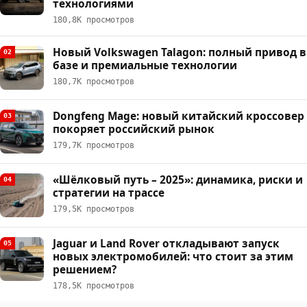
технологиями
180,8К просмотров
Новый Volkswagen Talagon: полный привод в
02
базе и премиальные технологии
180,7К просмотров
Dongfeng Mage: новый китайский кроссовер
03
покоряет российский рынок
179,7К просмотров
«Шёлковый путь – 2025»: динамика, риски и
04
стратегии на трассе
179,5К просмотров
Jaguar и Land Rover откладывают запуск
05
новых электромобилей: что стоит за этим
решением?
178,5К просмотров