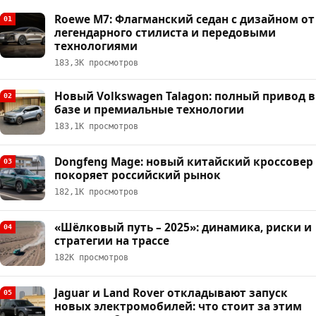
Roewe M7: Флагманский седан с дизайном от
01
легендарного стилиста и передовыми
технологиями
183,3К просмотров
Новый Volkswagen Talagon: полный привод в
02
базе и премиальные технологии
183,1К просмотров
Dongfeng Mage: новый китайский кроссовер
03
покоряет российский рынок
182,1К просмотров
«Шёлковый путь – 2025»: динамика, риски и
04
стратегии на трассе
182К просмотров
Jaguar и Land Rover откладывают запуск
05
новых электромобилей: что стоит за этим