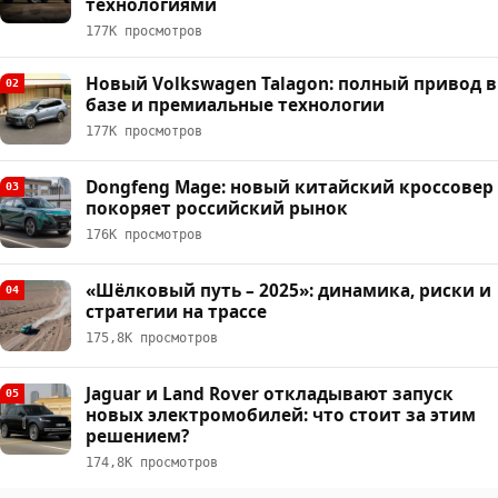
технологиями
177К просмотров
Новый Volkswagen Talagon: полный привод в
02
базе и премиальные технологии
177К просмотров
Dongfeng Mage: новый китайский кроссовер
03
покоряет российский рынок
176К просмотров
«Шёлковый путь – 2025»: динамика, риски и
04
стратегии на трассе
175,8К просмотров
Jaguar и Land Rover откладывают запуск
05
новых электромобилей: что стоит за этим
решением?
174,8К просмотров