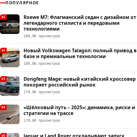
ПОПУЛЯРНОЕ
Roewe M7: Флагманский седан с дизайном от
01
легендарного стилиста и передовыми
технологиями
180,9К просмотров
Новый Volkswagen Talagon: полный привод в
02
базе и премиальные технологии
180,8К просмотров
Dongfeng Mage: новый китайский кроссовер
03
покоряет российский рынок
179,8К просмотров
«Шёлковый путь – 2025»: динамика, риски и
04
стратегии на трассе
179,6К просмотров
Jaguar и Land Rover откладывают запуск
05