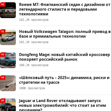
Roewe M7: Флагманский седан с дизайном от
01
легендарного стилиста и передовыми
технологиями
181,2К просмотров
Новый Volkswagen Talagon: полный привод в
02
базе и премиальные технологии
181,1К просмотров
Dongfeng Mage: новый китайский кроссовер
03
покоряет российский рынок
180,1К просмотров
«Шёлковый путь – 2025»: динамика, риски и
04
стратегии на трассе
180К просмотров
Jaguar и Land Rover откладывают запуск
05
новых электромобилей: что стоит за этим
решением?