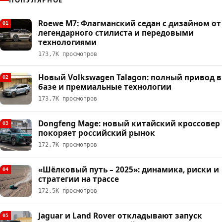
Roewe M7: Флагманский седан с дизайном от
01
легендарного стилиста и передовыми
технологиями
173,7К просмотров
Новый Volkswagen Talagon: полный привод в
02
базе и премиальные технологии
173,7К просмотров
Dongfeng Mage: новый китайский кроссовер
03
покоряет российский рынок
172,7К просмотров
«Шёлковый путь – 2025»: динамика, риски и
04
стратегии на трассе
172,5К просмотров
Jaguar и Land Rover откладывают запуск
05