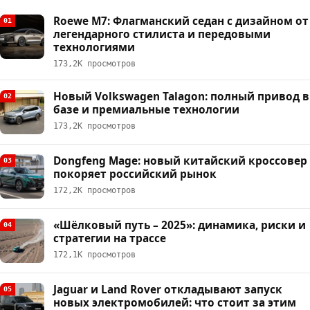
Roewe M7: Флагманский седан с дизайном от
01
легендарного стилиста и передовыми
технологиями
173,2К просмотров
Новый Volkswagen Talagon: полный привод в
02
базе и премиальные технологии
173,2К просмотров
Dongfeng Mage: новый китайский кроссовер
03
покоряет российский рынок
172,2К просмотров
«Шёлковый путь – 2025»: динамика, риски и
04
стратегии на трассе
172,1К просмотров
Jaguar и Land Rover откладывают запуск
05
новых электромобилей: что стоит за этим